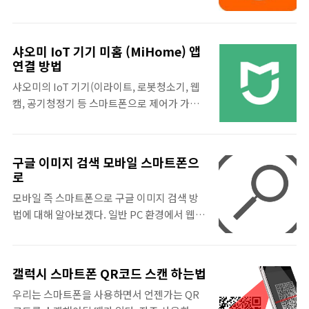
추가적인 설정이 필요하다. 기본적인 미밴드
텍 소프트웨어가 PC에 설치되어 있어야 된다.
알림은 수신 전화, 알람, 앱 알림, 오래 앉음, 수
그리고 스마트폰에서 Logitech Arx Control
신 SMS 목표도달 알림이 가능한데 앱 알림 항
앱을 설치하고 컴퓨터에서 사용하는 공유기의
샤오미 IoT 기기 미홈 (MiHome) 앱
목에서 카카오톡을 추가하는 방법이다. 미밴
와이파이에 연결해야된다. 이제 스마트폰에
연결 방법
드를 효율적으로 사용하려면 자신이 원하는 알
다운로드한 ARX Control 앱을 실행한다. 그
샤오미의 IoT 기기(이라이트, 로봇청소기, 웹
림 기능 정도는 추가로 설정할 줄 알아야되는
럼 PC에 설치된 로지텍 소프트웨어..
캠, 공기청정기 등 스마트폰으로 제어가 가능
데 이번 포스팅으로 샤오미 미밴드 카톡 알림
한 샤오미의 모든 IoT기기)들을 미홈
그리고 미밴드에서 확인 가능한 각종 알림 방
(MiHome) 앱에 연결하는 방법에 대해 알아
법에 대해 알아보겠다. 미밴드 카톡 알림 설정
보겠다. Yeelight 앱 따로, 수케어 앱 따로 사
방법 Mi 피트 앱을 실행하고 하단에 프로필 탭
구글 이미지 검색 모바일 스마트폰으
용하는 것 보다는 미홈 앱 하나로 샤오미의 모
로
을 선택한다. 내 기기에 페어링한 미밴드가 있
든 IoT기기를 제어하는 것이 관리하는 면에서
을 것이다. 선택한다. 이때 데이터 동기화를 시
모바일 즉 스마트폰으로 구글 이미지 검색 방
효율적이기 때문이다. ※ 앱 설치와 샤오미 계
작하니 잠시 기다리도록 한다. 동..
법에 대해 알아보겠다. 일반 PC 환경에서 웹
정 만드는 것은 쉬우니 MiHome 앱을 설치하
브라우저에서 구글 이미지 검색은 익숙하지
고 지역을 중국으로 설정한 다음 샤오미 계정
만, 스마트폰으로 구글 이미지 검색 하는 방법
이 있다는 가정하에 설명하겠다. 샤오미 미홈
그리고 이미지 파일로 구글 이미지 검색 하는
(MiHome) mihome 연결을 위해 먼저 스마
갤럭시 스마트폰 QR코드 스캔 하는법
방법까지 알아보겠다. ※ 포스팅은 크롬 브라
트폰에 2.4Ghz 와이파이를 연결하고 구입한
우리는 스마트폰을 사용하면서 언젠가는 QR
우저를 기준으로 설명하겠습니다. 스마트 폰
샤오미의 IoT 기기 (이라이트, 로봇청소기 등