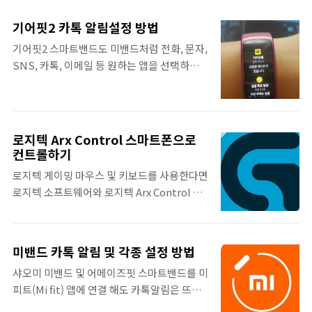
사진 그리고 포트레이트모드는 인물 사진에 최
중간에 빌드번호를 여러번 연타해서 터치 한
적화 되어있다. 어차피 플래그쉽 스마트폰이
다. 그러면 개발자 옵션이 활성화 되었다는 알
기어핏2 카톡 알림설정 방법
면 카메라 센서 성능은 다들 비슷할텐데 결국
림이 뜬다. 다시 설정으로 가보면 개발자 옵션
기어핏2 스마트밴드도 미밴드처럼 전화, 문자,
은 카메라 앱의 차이다. 그래서 구글카메라 앱
이 활성화 되어있다. 이상, 갤럭시 스마트폰 개
SNS, 카톡, 이메일 등 원하는 앱을 선택하여
을 사용하면 되는데 대부분 루팅을 해서 구글
발자 옵션 활성화 방법에 대해 알아보았다. 개
알림을 설정할 수 있다. 사용해보니까 카톡은
카메라를 설치하는 방법이 많이 알려져있다.
발자 ..
자동으로 되는 것 같은데 예를 들어서 삼성 이
특히나 갤럭시7 이후 모델은 엑시노스 칩셋을
메일 앱이 아닌 다른 이메일 앱이나 다른 앱의
사용하여 구글카메라 앱을 사용하기가 어려웠
알림을 받을 수 있다. 그리고 기어핏에서 너무
는데 XDA에서 엑시노스 칩셋용 구글카메라가
로지텍 Arx Control 스마트폰으로
많은 알림이 오는 것도 불편할 수 있으니 다른
포딩되었다. 루팅을 할 필요도 없다. 역시 갓
컨트롤하기
알림은 끄고 필요한 앱만 알림을 받을 수 있게
XDA! 엑시노스 구글카메라 apk 설치와 몇 가
로지텍 게이밍 마우스 및 키보드를 사용한다면
설정하는 것을 권장한다. 기어핏2 알림 관리
지 세팅이 필요한데 이 포스팅에서 apk 다운
로지텍 소프트웨어와 로지텍 Arx Control 까
기어핏의 알림 항목 관리는 기어 앱에서 설정
로드와 셋팅 방법을 보고 따라하면 갤럭시에서
지 사용해보는 것이 어떨까? 로지텍 주변장치
이 가능하다. 스마트폰에서 Samsung Gear
구글카메..
의 각종 커스텀 설정을 할 수 있는 로지텍 소프
앱을 실행한 후 상단 오른쪽 설정 탭에서 알림
트웨어는 PC에서 로지텍 기어를 제어할 수 있
설정을 선택한다. 여기서 알림 상세 설정을 할
미밴드 카톡 알림 및 각종 설정 방법
다. 그리고 로지텍 Arx Control은 스마트폰으
수 있다. 지금 포스팅에서 하려는 것은 개별 앱
샤오미 미밴드 및 어메이즈핏 스마트밴드를 미
로 내 게임 실행, PC 상태 확인, 로지텍 마우스
의 알림 설정이니 알림 관리를 선택한다. 알림
피트(Mi fit) 앱에 연결 해도 카톡알림은 뜨지
의 DPI 설정, 로지텍 키보드의 G키의 활용을
관리 Gear 착용..
않는다. 그래서 미밴드 카톡 알림을 위해서는
할 수 있다. Logitech Arx Control 먼저 로지