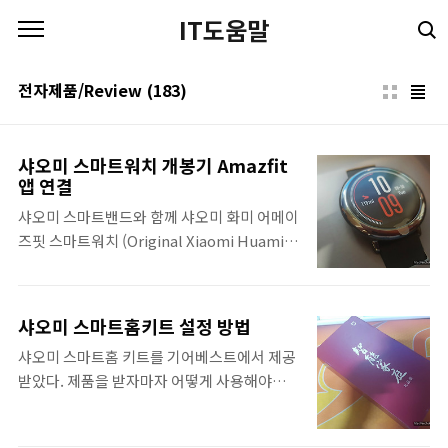
본문 바로가기
IT도움말
전자제품/Review
(183)
샤오미 스마트워치 개봉기 Amazfit
앱 연결
샤오미 스마트밴드와 함께 샤오미 화미 어메이
즈핏 스마트워치 (Original Xiaomi Huami
AMAZFIT Heart Rate Smartwatch) 를 기
어베스트에서 제공 받았다. 샤오미 스마트워
치로 스마트워치란 이런거구나 라는 느낌만 받
샤오미 스마트홈키트 설정 방법
으려 했는데 생각보다 괜찮아서 계속 사용할
샤오미 스마트홈 키트를 기어베스트에서 제공
예정이다. 필자 생각에는 어중간한 시계를 할
받았다. 제품을 받자마자 어떻게 사용해야겠
빠엔 스마트워치를 그리고 어중간한 스마트워
다는 감이 오지 않아 고민을 하였다. 샤오미 스
치 보다는 아예 작고 간편하고 딱 필요한 기능
마트홈 키트를 어떻게 활용해야겠다는 감이 오
만 있는 스마트밴드를 선호하는 편이었는데 막