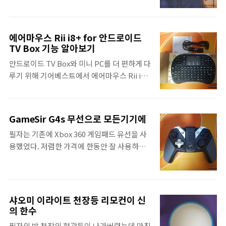
릿지 등 이런 용어를 사용하면 어려우니 와이
스트하기 위해 탁상용 스탠드를 구매하였는데
인치 울트라 와이드 모니터가 전시되어 있었는
파이 증폭기라고 설명..
샤오미 이라이트 전구를 사용하는데 한계가 있
데 29인치는 한눈에 들어오는 사이즈였지만
어서 제대로 된 조명 환경을 위해 장스탠드를
위아래가 크기가 작은 느낌이 있었고 34인치
에어마우스 Rii i8+ for 안드로이드
알아보던 중 이케아 레르스타 플로어스탠드가
가 너무 크다는 느낌은 들었지만 탁 트인 화면
TV Box 기능 알아보기
가격도 저렴하고 눈에 띄여서 구매하였다. 색
이 마음에 들었다. 그래서 34인치 울트라와이
안드로이드 TV Box와 미니 PC를 더 편하게 다
상은 실버, 그레이, 레드, 그린, 블루 5종류인데
드 모니터를 구매하였다. LG 울트라 와이드 모
루기 위해 기어베스트에서 에어마우스 Rii i8
필자는 그레이를 구매했지만 실버가 가장 인기
니터는 21:9의 화면비를 자랑하는데 필자처럼
Plus를 제공받았다. 에어마우스는 쿼티키보
가 많은 것 같다. 전구는 E26, E27이 호환되며
어떠..
드와 마우스 기능이 함께 되는 무선 리모콘이
이케아에서 함께 판매하는 전구는 조명색이
다. 필자는 미박스를 사용하고 있으며, 미박스
2700K이므로 살짝 노란빛이라 우리나라 사람
GameSir G4s 무선으로 모든기기에
만 사용하기에는 미박스의 기본 리모콘과 음성
들은 선호하지 않는 색상이니 참고하길 바란
필자는 기존에 Xbox 360 게임패드 유선을 사
검색을 활용하면 충분하지만 Kodi를 더 편하
다. 인터넷으로 쉽게 구할 수 있는 제품이지만,
용했었다. 저렴한 가격에 한동안 잘 사용하고
게 다루기 위해서는 키보드와 마우스 기능이
인터넷으로 구매하면 아래판이 찌그러져서 온
있었는데 인간의 욕심은 끝이 없다보니 무선
함께 되는 에어마우스가 필요하다. 에어마우
다는 정보가 많으니 참고하길 바란다. 이케아..
패드가 갖고싶었고 Xbox One 패드를 구입하
스로 가장 유명한 제품은 iPazzPort 제품이지
려고 각을 보고 있던 중이었는데 기어베스트에
만 Rii i8+ 모델도 인기 순위에 있는 제품이다.
GameSir G4s 게임패드가 눈에 띄어 제품을
기능과 외형은 완전히 똑같지만, Rii i8+ 에어
샤오미 이라이트 천장등 리모컨이 신
제공받았다. 스마트폰 게임패드로 사용해도
마우스는 건전지를 사용하지 않고 내장 배터리
의 한수
되고 PC와 호환이 되기 때문에 스팀 게임 유저
를 사용한 충전식이라는 것이 큰 차이점이다.
필자의 방 천장의 형광등이 나가버렸는데 마침