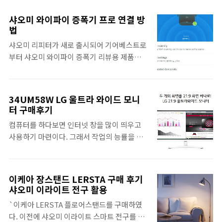
는 사람이라면 구매를 하는 것이 맞지만 사실
상 사용해보니 샤오미 스마트워치도 나름 괜찮
필자는 호기심에 기기를 제공받았고 샤오미의
다는 평을 남기겠다. 그런데 워치페이스 때문
샤오미 와이파이 증폭기 프로 연결 방
IoT는 현재 어디까지 가능한지 궁금하였기 때
인지 이상하게 인기가 없는 것 같다. 샤오미 스
법
문이다. 샤오미 스마트홈 키트는 게이트웨이
마트워치 개봉기 구성품은 샤오미 스마트워
샤오미 리피터가 새로 출시되어 기어베스트로
를 통해 각종 센서들을 유기적으로 연결하여
치, 충전크래들, 충전 케이블, 간단한 사용 설
부터 샤오미 와이파이 증폭기 리뷰용 제품을
가정의 보안이나 편리함을 제공해준다. 기본
명서다. 패키지는 어메이즈핏 스마트..
제공받았다. 기존의 샤오미 와이파이 증폭기
키트 구성품은 게이트웨이, 문 / 창문 센서, 인
는 USB 타입이라 노트북에 연결해서 사용하
체 센서, 무선 스위치, 스마트 소켓인데 추가적
면 편리하여 인기가 있었다. 이번에 출시한 샤
으로 샤오미의 제품들을 연동시킬 수 있다. 샤
34UM58W LG 울트라 와이드 모니
오미 와이파이 증폭기 프로 버전은 콘센트에
터 구매후기
오미가 특히 IoT 부분에 있어서 저렴한 가격에
설치하는 타입이라서 들고다니는 용도는 아니
다양한 제품을 만들고 있는데 그중에 하나인
컴퓨터를 하다보면 인터넷 창을 많이 띄우고
지만 가정이나 가게 등에 와이파이 데드존에
스마트홈 키트를 소개하도록 하겠다. 샤오미
사용하기 마련이다. 그래서 작업의 능률을 위
설치하면 효과적이다. 이런 형식은 기존에 흔
스마트홈..
해서 듀얼 모니터를 사용할까 고민을 했었다.
히 알고 있던 리피터 또는 와이파이 확장기라
듀얼 모니터를 사용해본적이 없는 사람은 있어
고 보면 된다. 현재 필자는 아이피타임 기가 공
도 한번만 사용해본 사람은 없을 정도로 듀얼
유기를 사용중인데 샤오미 와이파이 증폭기 프
이케아 장스탠드 LERSTA 구매 후기
모니터를 사용하면 정말 편하다. 그래서 여러
로가 자사 샤오미 공유기 말고 타사 제품과도
샤오미 이라이트 전구 활용
매장을 둘러보며 모니터를 구경하다가 '이거
호환이 되는지부터 테스트를 해보았다. 네트
`이케아 LERSTA 플로어스탠드를 구매하였
다!'싶은 모니터를 발견하였다. 바로 LG 울트
워크 용어를 정확하게 라우터, 리피터, 멀티 브
다. 이전에 샤오미 이라이트 스마트 전구를 테
라 와이드 모니터였다. 매장에는 29인치와 34