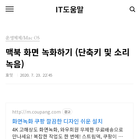
본문 바로가기
IT도움말
운영체제/Mac OS
맥북 화면 녹화하기 (단축키 및 소리
녹음)
호잇
2020. 7. 23. 22:45
http://m.coupang.com
광고
화면녹화 쿠팡 깔끔한 디자인 쉬운 설치
4K 고해상도 화면녹화, 와우회원 무제한 무료배송으로
만나세요! 복잡한 작업도 한 번에! 스트림덱, 쿠팡이 스