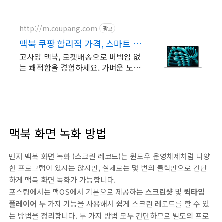
마트 방송을 만듭니다.
http://m.coupang.com
광고
맥북 쿠팡 합리적 가격, 스마트 선
택
고사양 맥북, 로켓배송으로 버벅임 없
는 쾌적함을 경험하세요. 가벼운 노트
북, 어디든 함께! 와우회원 무제한 무
료배송으로 편리하게.
맥북 화면 녹화 방법
먼저 맥북 화면 녹화 (스크린 레코드)는 윈도우 운영체제처럼 다양
한 프로그램이 있지는 않지만, 실제로는 몇 번의 클릭만으로 간단
하게 맥북 화면 녹화가 가능합니다.
포스팅에서는 맥OS에서 기본으로 제공하는
스크린샷
및
퀵타임
플레이어
두 가지 기능을 사용해서 쉽게 스크린 레코드를 할 수 있
는 방법을 정리합니다. 두 가지 방법 모두 간단하므로 별도의 프로