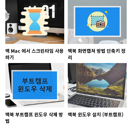
맥 Mac 에서 스크린타임 사용
맥북 화면캡쳐 방법 단축키 정
하기
리
맥북 부트캠프 윈도우 삭제 방
맥북 윈도우 설치 (부트캠프)
법