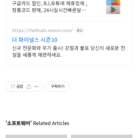
기프트 정품코드 판매처
구글카드 할인, BJ,유튜버 제휴업체 ,
정품코드 판매, 24시실시간빠른발송
오직 조블핀에서만 구글플레이기프트
카드 공식 정품코드를 할인된 가격에
구입가능!
https://thefinals.nexon.com/
광고
더 파이널스 시즌10
신규 전문화와 무기 출시! 강철과 불로 당신의 새로운 전
설을 새롭게 재련하세요.
공감
구독하기
'소프트웨어'
Related Articles