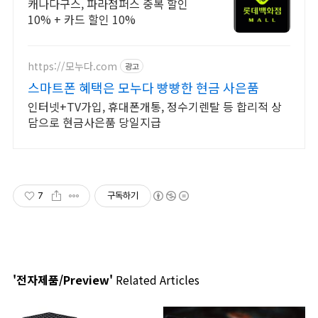
74% 할인
캐나다구스, 파라점퍼스 중복 할인
10% + 카드 할인 10%
https://모누다.com
광고
스마트폰 혜택은 모누다 빵빵한 현금 사은품
인터넷+TV가입, 휴대폰개통, 정수기렌탈 등 합리적 상
담으로 현금사은품 당일지급
7
구독하기
'전자제품/Preview'
Related Articles