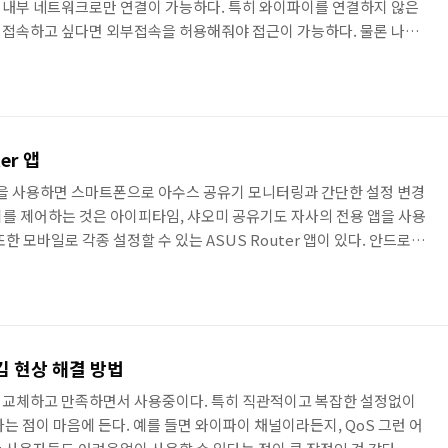
 내부 네트워크로만 연결이 가능하다. 특히 와이파이를 연결하지 않은
 접속하고 싶다면 외부접속을 허용해줘야 접근이 가능하다. 물론 나스
만 권장하는 방법이며, 사무실이라면 보안을 위해 허가된 사용자 이외
. 특히 시놀로지 및 아수스토어 나스는 전용 운영체제가 있어서 몇가
이 가능하다. 필자가 아수스토어 나스를 사용하기 때문에 아수스토어
도록 하겠다. 아수스토어 나스 외부접속 허용방법 기본적인 방법으로
한..
er 앱
r 앱을 사용하면 스마트폰으로 아수스 공유기 모니터링과 간단한 설정 변경
를 제어하는 것은 아이피타임, 샤오미 공유기도 자사의 전용 앱을 사용
한 모바일로 각종 설정할 수 있는 ASUS Router 앱이 있다. 안드로이
네트워크를 쉽게 관리할 수 있다. 컴퓨터를 사용하지 않고 스마트폰으로
 있다는 것이 가장 큰 장점이겠다. 한번 공유기 계정과 비밀번호를 입
입력하지 않아도 된다는 것도 편리하다. (물론 세부적인 설정을 하려
 Router ASUS Router 앱 기능 라우터 모니터링..
김 현상 해결 방법
 교체하고 만족하면서 사용중이다. 특히 직관적이고 복잡한 설정없이
는 점이 마음에 든다. 예를 들면 와이파이 채널이라든지, QoS 그런 어