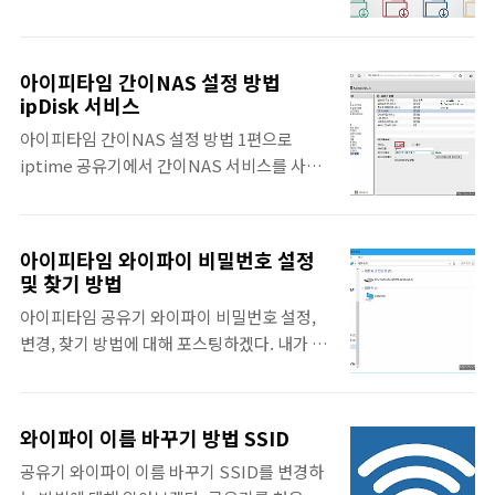
에 대해 알아보겠다. 아이피타임의 간이NAS
도 상관없기 때문이다. 먼저 이 포스팅을 보기
를 사용하기 위해 공유기에서 설정할 것들은
전에 아래 포스팅을 보고 아이피타임 공유기
저번 포스팅에서 다루었고 이번에는 윈도우에
서비스 설정부터 하도록 한다. 아이피타임 간
아이피타임 간이NAS 설정 방법
서 간이NAS에 연결하는 방법에 대해 알아보
이NAS 윈도우 파일 공유 내 PC나 파일 탐색기
ipDisk 서비스
겠다. 미디어서버, 윈도우 공유폴더, FTP를 모
를 열어 네트워크 드라이브 연결을 클릭한다.
아이피타임 간이NAS 설정 방법 1편으로
두 다루려니 너무 긴 것 같아서 포스팅을 분리
드라이브는 Z: X: 아무거나 해도 상관없다. 어
iptime 공유기에서 간이NAS 서비스를 사용
하였다. 미디어서버는 말그대로 미디어 파일
짜피 먼저 사용중인 드라이브는 선..
하기 위한 서비스 설정을 어떻게 하는지 알아
인 사진 / 음악 / 미디어만 다룰 수 있다. 간이
보겠다. 아이피타임 공유기 중에 NS라는 모델
나스를 미디어 서버로 사용하고 싶으면 미디어
명을 가진 공유기는 간이 NAS 기능을 제공한
서버를 추가해야된다. 아이피타임 간이NAS
아이피타임 와이파이 비밀번호 설정
다. 공유기 뒷면에 있는 USB 포트에 USB나
미디어서버 먼저 미디어서버를 왜 사용하는지
및 찾기 방법
외장하드를 연결하고 몇 가지 설정만 하면
부터 알아야 될 것 같다. 이것이 나스를 사용하
아이피타임 공유기 와이파이 비밀번호 설정,
NAS처럼 사용 가능하다. 물론 실제 nas 서버
여 미디어서버를 구축하는 이유이기도 한데 우
변경, 찾기 방법에 대해 포스팅하겠다. 내가 사
를 사용하는 것보다 부족하지만 나스를 구입할
리는 컴퓨터를 하루종일 켜두지 않는다. 그러
용하는 공유기는 공공와이파이가 아닌데 비밀
여력이 안되거나 간단하게 사용하기에는 아무
나 공유..
번호를 걸어두지 않으면 누구든 쉽게 접속해서
런 문제가 없다. 필자는 이때까지 마이크로소
사용할 수 있기 때문이다. 그래서 허가된 사용
프트 클라우드 서비스인 원드라이브로 모든 것
와이파이 이름 바꾸기 방법 SSID
자만 와이파이를 사용하게 하기 위해 와이파이
을 해결하고 있는 중이고 불편함을 못느끼고
공유기 와이파이 이름 바꾸기 SSID를 변경하
에 비밀번호를 걸어두어야 된다. 특히 공유기
있지만 오피스 365의 1년 기간이 끝난다면 나