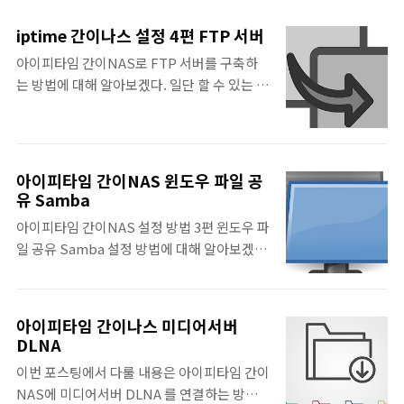
마트폰으로 PC 전원을 켤 수 있다. 사실 다른
간편하게 간이NAS를 구축할 수 있다. 아이피
WOL 앱을 사용해도 되지만, 아이피타임에서
타임 ipDISK Drive ipDISK Drive 다운로드
iptime 간이나스 설정 4편 FTP 서버
부가기능으로 제공해주기 때문에 가장 쉬운 방
아이피타임 공식 홈페이지에 있는 설명과 같을
아이피타임 간이NAS로 FTP 서버를 구축하
법이라 생각해서 정리하였다. 아이피타임
수 있는데 최신 버전 기준으로 설명하니 도움
는 방법에 대해 알아보겠다. 일단 할 수 있는 것
WOL 1. 아이피타임 공유기 설정 먼저 몇 가지
이 되길 바란다. 먼저 아이피타임 공유기 USB
은 다 해보려고 한다. 필자는 FTP 서버가 필요
설정을 미리 해야된다. 먼저 웹 브라우저에
포트에 간이 NAS로 ..
는 없지만 누군가에는 필요할 수 있으니말이
192.168.0.1을 입력하여 공유기 설정에서 로그
다. FTP 서버를 구축하면 내부 네트워크 뿐만
인 한다. 그리고 관리도구를 클릭한다. 특수기
아니라 외부에서 알FTP, 파일질라 같은 FTP
능 탭에 WOL 기능을 클릭한다. 이제 원격으로
아이피타임 간이NAS 윈도우 파일 공
프로그램으로 연결하여 데이터를 업로드/다운
유 Samba
부팅할 PC의 MAC주소를 입력해야되는데
로드 할 수 있다. 먼저 아래 포스팅을 보고 아이
MAC주소가 뭐죠? 라고 물어본다면 더 많은 설
아이피타임 간이NAS 설정 방법 3편 윈도우 파
피타임 서비스 설정을 한 후에 이 포스팅을 보
명을 해야 되므로 간단하게 설명..
일 공유 Samba 설정 방법에 대해 알아보겠
는 것을 권장한다. 아이피타임 FTP 서버 내
다. 회사에서 Z:드라이브나 X:드라이브를 본적
PC나 파일 탐색기를 열어 네트워크 위치 추가
이 있을 것이다. 이것이 나스로 윈도우 파일 공
를 클릭한다. 이 마법사를 통하여 웹 사이트,
유 Samba를 해놓은 것인데 아이피타임 간이
FTP 사이트 또는 기타 네트워크 위치의 바로
아이피타임 간이나스 미디어서버
NAS 기능으로 집에서도 이 기능을 사용할 수
DLNA
가기를 만들 수 있다고 한다. 네트워크 위치 선
있다. 한번 구축해놓으면 홈 그룹의 공유폴더
택을 클릭하고 다음을 클릭한다. http가 아니
이번 포스팅에서 다룰 내용은 아이피타임 간이
기능보다 편하다. 홈 그룹 공유폴더는 컴퓨터
라 'ftp://192.1..
NAS에 미디어서버 DLNA 를 연결하는 방법
를 끄면 소용이 없지만 나스는 하루종일 켜놔