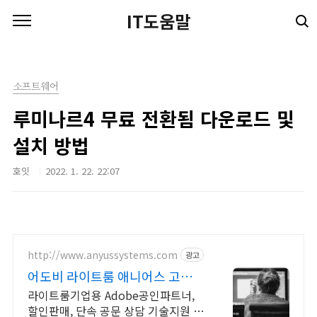
본문 바로가기
IT도움말
소프트웨어
루미나르4 무료 전환됨 다운로드 및
설치 방법
호잇
2022. 1. 22. 22:07
http://www.anyussystems.com
광고
어도비 라이트룸 애니어스 고객과
소통하는 IT 파트너
라이트룸기업용 Adobe공인파트너,
할인판매, 단속 공문 상담 기술지원 소