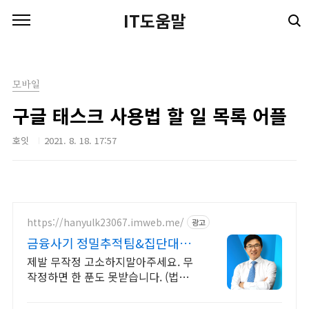
본문 바로가기
IT도움말
모바일
구글 태스크 사용법 할 일 목록 어플
호잇
2021. 8. 18. 17:57
https://hanyulk23067.imweb.me/
광고
금융사기 정밀추적팀&집단대응
전액승소(3억7천) 사례보유
제발 무작정 고소하지말아주세요. 무
작정하면 한 푼도 못받습니다. (법무법
인 한율)