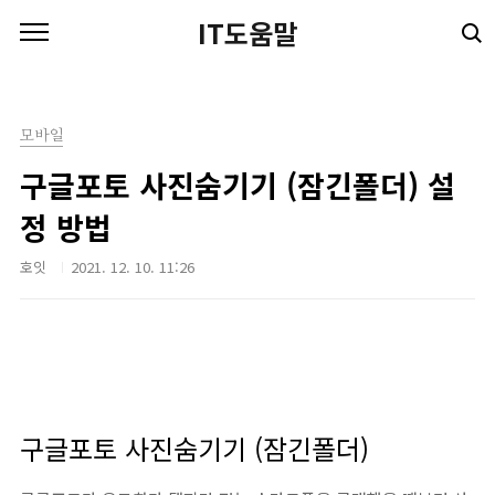
본문 바로가기
IT도움말
모바일
구글포토 사진숨기기 (잠긴폴더) 설
정 방법
호잇
2021. 12. 10. 11:26
구글포토 사진숨기기 (잠긴폴더)