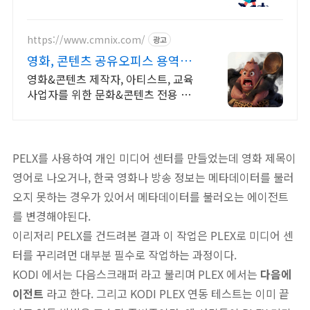
상담 가상악기VST플러그인DAW 원
격설치대행 전문업체/AS 유지보수 보
장/24시간 상담
https://www.cmnix.com/
광고
영화, 콘텐츠 공유오피스 용역사
업,창작활동,교육사업
영화&콘텐츠 제작자, 아티스트, 교육
사업자를 위한 문화&콘텐츠 전용 공
유오피스
PELX를 사용하여 개인 미디어 센터를 만들었는데 영화 제목이
영어로 나오거나, 한국 영화나 방송 정보는 메타데이터를 불러
오지 못하는 경우가 있어서
메타데이터를 불러오는 에이전트
를 변경해야된다.
이리저리 PELX를 건드려본 결과 이 작업은 PL
EX로 미디어 센
터를 꾸리려먼
대부분 필수로 작업하는 과정이다.
KODI 에서는 다음스크래퍼 라고 불리며 PLEX 에서는
다음에
이전트
라고 한다. 그리고 KODI PLEX 연동 테스트는 이미 끝