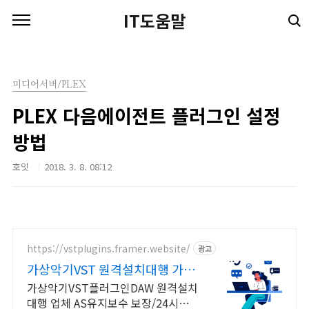
본문 바로가기
IT도움말
미디어서버/PLEX
PLEX 다음에이전트 플러그인 설정
방법
호잇
2018. 3. 8. 08:12
https://vstplugins.framer.website/
광고
가상악기VST 원격설치대행 가상
악기플러그인 원격설치대행
가상악기VST플러그인DAW 원격설치
대행 업체 AS유지보수 보장/24시간