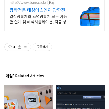
http://www.tsne.co.kr
광고
광학전문 태성에스엔이 광학전문
엔지니어의 밀착컨설팅
결상광학계와 조명광학계 모두 가능
한 설계 및 해석시뮬레이션, 지금 상담
하세요! 태성에스엔이에서 광학설계
전문 소프트웨어를 만나보세요.
4
구독하기
'게임'
Related Articles