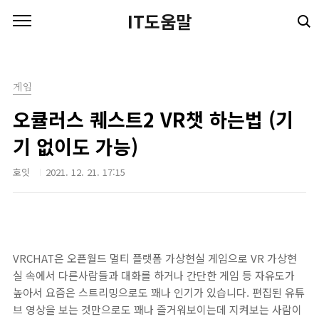
본문 바로가기
IT도움말
게임
오큘러스 퀘스트2 VR챗 하는법 (기
기 없이도 가능)
호잇
2021. 12. 21. 17:15
VRCHAT은 오픈월드 멀티 플랫폼 가상현실 게임으로 VR 가상현
실 속에서 다른사람들과 대화를 하거나 간단한 게임 등 자유도가
높아서 요즘은 스트리밍으로도 꽤나 인기가 있습니다. 편집된 유튜
브 영상을 보는 것만으로도 꽤나 즐거워보이는데 지켜보는 사람이