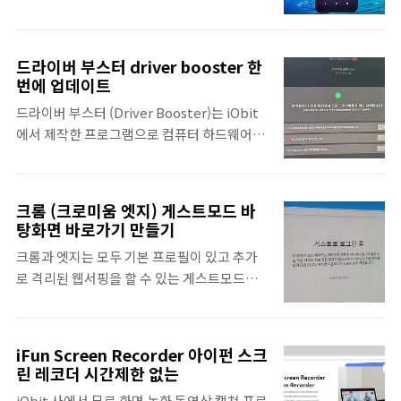
감지하고 설치하게 되는데 만약 인..
이터를 사용하기도 한다. 에뮬레이터가 내장
는 느낌이 강하여 노트 앱으로 보면 됩니다. 그
된 앱 개발 프로그램 Google Android
렇기 때문에 오늘은 원노트에서 노트를 구성하
Studio 설치부터 에뮬레이터 실행방법을 정
고 정리하는 방법을 정리하였습니다. 마이크
드라이버 부스터 driver booster 한
리하겠다. 이것은 앱 개발 및 앱 구동 확인이 목
로소프트에는 OneNote 및 OneNote 2016
번에 업데이트
적이므로 모바일 게임이 목적이라면 게임에 최
이라는 두 가지 노트 앱이 있지만 포스팅은 윈
드라이버 부스터 (Driver Booster)는 iObit
적화된 앱플레이어를 사용하는 것이 바람직하
도우에서 무료로 사용할 수 있는 무료 버전
에서 제작한 프로그램으로 컴퓨터 하드웨어의
다. 추가로 갤럭시 프레임 스킨 적용방법까지
UWP 앱을 기준으로 원노트 사용법..
오래된 드라이버를 확인하고 한 번의 클릭으로
준비하였다. 안드로이드 스튜디오 다운로드
모든 드라이버를 자동으로 다운로드하여 업데
안드로이드 에뮬레이터 구동을 위해서는 먼저
이트 해줍니다. 보통 드라이버 패키지는 각각
Android Studio를 설치해야된다. 안드로이
크롬 (크로미움 엣지) 게스트모드 바
의 장치 제조사의 홈페이지에서 직접 다운로드
드 스튜디오 공식홈페이지에 접속하여 최신 버
탕화면 바로가기 만들기
하거나, 마더보드 제조사 홈페이지에서 권장
전을 받도록 한다. 설치는 어려운 것이 없지만,
크롬과 엣지는 모두 기본 프로필이 있고 추가
드라이버 버전을 올려놓으면 그것을 받는 형태
Choose Components 과정에서 Android
로 격리된 웹서핑을 할 수 있는 게스트모드를
입니다. 예를 들어서 삼성 LG 노트북 같은 경우
Virtual Device는 체크하..
제공합니다. 내가 게스트모드를 자주 쓰거나
에는 제조사에서 미리 설치해놓은 드라이버 업
공용컴퓨터라면 바탕화면에 게스트모드 바로
데이트 프로그램이 있지만, 일반적인 조립 PC
가기 아이콘을 만들어놓아 쉽게 사용하는 방법
의 경우 수동으로 일일이 찾아서 설치하는 경
iFun Screen Recorder 아이펀 스크
이 있습니다. 이렇게 하면 조금 덜 번거로우니
우가 대다수입니다. 사실 그냥 윈도우 업데이
린 레코더 시간제한 없는
까요. 웹브라우저 게스트모드 란? 구글 크롬 및
트로 자동으로 잡히는 구버전 드라이버를 사용
iObit 사에서 무료 화면 녹화 동영상 캡쳐 프로