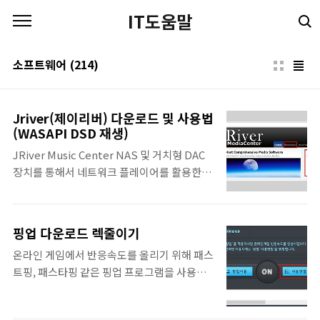
본문 바로가기
IT도움말
소프트웨어
(214)
Jriver(제이리버) 다운로드 및 사용법
(WASAPI DSD 재생)
JRiver Music Center NAS 및 거치형 DAC
장치를 통해서 네트워크 플레이어를 활용한
PC-FI 환경을 구성하신 분들이라면 더 좋은 청
취환경을 위해서 음악 재생 플레이어를 무엇을
사용하게 될지 고민하게 됩니다. 그런데 윈도
핑업 다운로드 렉줄이기
우 운영체제에서는 거의 Jriver 및 푸바2000
온라인 게임에서 반응속도를 올리기 위해 패스
을 먼저 떠올리게됩니다. Foobar2000은 무료
트핑, 패스타핑 같은 핑업 프로그램을 사용해
로 사용할 수 있어서 좋지만, 밋밋한 인터페이
볼까 하는 생각이 듭니다. 핑업(pingup)은 아
스와 번거로운 설정 때문에 약간의 착색이 있
이온 같은 온라인 게임 네트워크 설정값을 건
더라도 Jriver media center를 사용해볼까