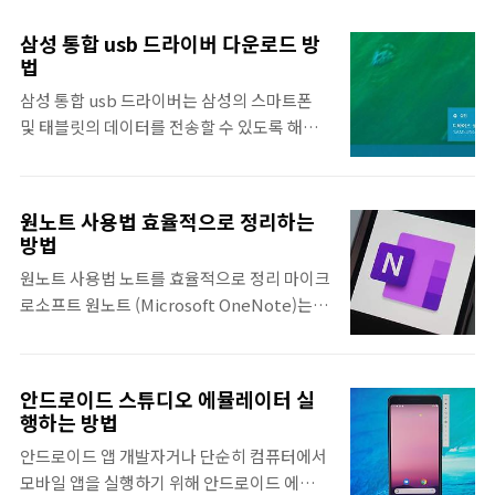
드려 반응속도를 올려준다고 합니다. 컴퓨터
하는 생각이 들겁니다. 그리고 최근에는 타이
사양은 충분한데 조작할때 뭔가 반응속도가 늦
달을 통한 MQA 스트리밍을 하는 것이 더 편해
삼성 통합 usb 드라이버 다운로드 방
는 것 같을 때 사용합니다. 실제로 컴퓨터를 빠
서 많이들 사용하기도 합니다. 이번에는 본격
법
르게 해주는 것이 아니며 온라인 게임 반응속
적으로 하이파이 뮤직을 위해 Jriver를 사용해
삼성 통합 usb 드라이버는 삼성의 스마트폰
도를 빠르게 해주는데 목적이 있습니다. 사실
보려고 하는데 사용법도 잘 모르겠고 하는 분
및 태블릿의 데이터를 전송할 수 있도록 해주
국내 인터넷 환경에서는 이런거 그렇게 큰 차
들을 ..
고, USB 연결을 통해서 개발환경을 구축하는
이가 없습니다. 그래도 굳이 필요하신 분들을
경우 및 Odin을 사용하려고 할 때 필요합니다.
위해 핑업 다운로드 및 설치 사용법을 정리하
요즘에는 클라우드 및 무선 환경이 잘되어 있
였습니다. 국내 서버에서는 큰 개선을 못 볼 수
원노트 사용법 효율적으로 정리하는
기 때문에 USB 연결 없이도 쉽게 파일을 전송
방법
있지만, 북미 같은 해외 서버에서 게임을 하는
할 수 있습니다. 그래도 물리적인 케이블로 연
분들에게는 효과가 있을 수 있습니다. 클릭했
원노트 사용법 노트를 효율적으로 정리 마이크
결하는 것이 가장 기본이고 쉽고 빠른 방법이
을 때 반응속도가 답답하다면요. 핑업 다운로
로소프트 원노트 (Microsoft OneNote)는
라는 것은 당연한 사실이라고 생각됩니다. 하
드..
MS 오피스와 인터페이스가 비슷해서 사실 사
지만 반드시 유선 연결이 필요한 경우도 종종
용하는 데는 어려움이 없습니다. 무료로 사용
있습니다. 대부분의 일반적인 사용자는 파일
할 수 있음에도 다른 메모 앱과는 다르게 많은
전송을 위해 사용하겠지만, USB 연결은 오딘,
안드로이드 스튜디오 에뮬레이터 실
기능이 있고 다른 MS 오피스와 연계가 된다는
디버깅, 앱 개발, ADB 명령 작업 등의 작업에
행하는 방법
장점이 있습니다. 원노트는 이름에서 알 수 있
사용되기도 합니다. Windows 운영체제는 장
안드로이드 앱 개발자거나 단순히 컴퓨터에서
듯이 단순히 간단한 메모를 모아놓은 메모앱과
치를 연결했을 때 자동으로 필요한 드라이버를
모바일 앱을 실행하기 위해 안드로이드 에뮬레
는 다르게 기록할만한 내용의 노트를 정리한다