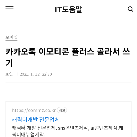
본문 바로가기
IT도움말
모바일
카카오톡 이모티콘 플러스 골라서 쓰
기
호잇
2021. 1. 12. 22:30
https://commz.co.kr
광고
캐릭터개발 전문업체
캐릭터 개발 전문업체, sns콘텐츠제작, ai콘텐츠제작,캐
릭터매뉴얼제작,