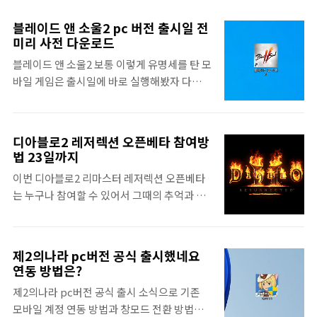
임보다 쉽고 빠른 편이라 포스팅을 준비하였습
로 진행합니다. 그 이유는 블루스택 멀티인스
니다. 코노스바 모바일 판타스틱 데이즈는
턴스 동기화 기능을 사용해서 한번에 여러번의
블레이드 앤 소울2 pc 버전 출시일 전
TRPG 방식에 흔한 ATB 시스템을 채용해서
리세를 수행할 수 있도록 하는데 목적이 있습
미리 사전 다운로드
다른 양산형 모바일 게임과는 크게 다르지 않
니다. 블루스택 멀티인스턴스 동기화 먼저 블
블레이드 앤 소울2 보통 이렇게 유명세를 탄 모
지만, 원작 고증을 잘해놔서 이 멋진 세계에 축
루스택 다운로드해서 설치한 뒤, 메인에서 나
바일 게임은 출시일에 바로 실행해봤자 다운로
복을 애니메이션 팬들의 마음을 움직이는 것
의 히어로 아카데미아 게임을 설치하고 리소스
드 하는 사이에 이미 유저가 몰리고 서버혼잡
같습니다. 리세마라 이후 퀘스트를 진행해보
데이터까지 모두 ..
등의 불편함이 생기기 때문에 미리 사전설치를
았지만 도대체 뭐하는 게임인가 싶네요. 그래
해두고 오픈날 바로 접속할 수 있게 미리 준비
도 일러스트 및 스킬 연출 애니메이션은 꽤나
디아블로2 레저렉션 오픈베타 참여방
하는 것이 유리합니다. 물론 블레이드 앤 소울
인상깊었습니다. 코노스바 모바일 리세마라
법 23일까지
2 pc버전도 미리 사전 다운로드가 가능하기
게임을 실행하면 첫 화면에서 로그인 방법을
이번 디아블로2 리마스터 레저렉션 오픈베타
때문에, 그 방법을 정리하였습니다. 엔씨소프
선택하라고 나오는데, 게스트로 로그인을 선
는 누구나 참여할 수 있어서 그때의 추억과 그
트 블레이드 앤 소울2는 모바일 오픈월드
택합니다. 다른 소셜계정 연동은 4성을 얻고나
래픽은 어떻게 달라졌는지 살펴보았습니다.
MMORPG 게임이며, 언리얼 엔진4로 제작되
서 진행하면 됩니다. ..
저는 드루이드로 잠깐 플레이를 해보았는데
었습니다. 전작은 pc게임이었지만, 후속작은
요. 이번 오픈베타 일정과 레거시 그래픽으로
모바일로 출시가 되었네요. 출시일 사전 다운
제2의나라 pc버전 공식 출시했네요
전환은 어떻게 하는지 등을 정리하였습니다.
로드는 가능하지만 미리 플레이는 불가능하기
연동 방법은?
디아블로2 레저렉션 오픈베타 일정 8월 21일
에 출시일이 궁금하실 것 같군요. 블레이드 앤
제2의나라 pc버전 공식 출시 소식으로 기존
~ 23일 이번에는 한정된 인원이 아닌 누구나
소울2 출시일은 8월 26일 화요일 낮 12시부터
모바일 계정 연동 방법과 창모드 전환 방법까
디아블로2 레저렉션 오픈베타에 참여할 수 있