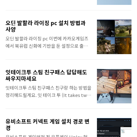
오픈이라고 공지되어 있습니다. (별 문제만
지 다뤄보겠습니다. 현재는 베타버전이지만
습니다. 오픈베타 일정은 8월 21일 부터 8월
없..
직접 설치해서 실행해보니, 게임을 진행하는
23일까지라서 주말동안 플레이가 가능합니다.
데는 문제없이 작동하는 것으로 봐서 곧 정식
디아블로2 리마스터 오픈베타 참가방법 이번
오딘 발할라 라이징 pc 설치 방법과
pc버전이 출시될거라 생각됩니다. 제2의나라
에는 별도로 신청을 하는 것이 아닌 배틀넷 런
사양
pc버전 다운로드 아무래도 별도의 안드로이
처에서 바로 베타를 신청할 수 있습니다. 저는
오딘 발할라 라이징 pc 이번에 카카오게임즈
드 앱플레이어를 사용하는 것 보다 제작사에서
오랜만에 블리자드 게임을 켜보기 때문에 배틀
에서 북유럽 신화에 기반을 둔 설정으로 출시
이렇게 따로 제작한 공식 런처가 아무래도 더
넷 런처부터 설치하였습니다. Battle.net을
한 MMORPG 오딘 발할라 라이징은 모바일 및
믿음이 가는 것 같네요. 현재 베타 서비스는 윈
실행..
pc 크로스플레이를 공식적으로 지원하고 있
도우 운영체제에서만 사용할 수 있습니다. 제2
어서 안드로이드 앱을 구동하기 위한 별도의
의 나라: Cross Worlds 그랜드 오픈! 지금 다
잇테이크투 스팀 친구패스 답답해도
앱플레이어를 설치하지 않아도 쾌적하게 pc
운로드하고 특별한 혜택 받으세요
싸우지마세요
에서 플레이가 가능합니다. 언리얼엔진을 사
2worlds.netmarble.com 제2의나라 PC버
잇테이크투 스팀 친구패스 친구랑 하는 방법을
용하면서 각종 이펙트로 시각적인 요소를 잘
전 다운로드는 공식페이지에 접속해서 상단에
정리해드릴게요. 잇 테이크 투 (It takes two)
살려냈다는 것이 특징이며 최근에 출시한 다른
있는 PC버전을 선택하여 진행하면 됩니다.
스팀 할인 덕분에 이번에 스팀이나 오리진을
모바일 게임과는 다른 수준을 보여주고 있습니
컴..
처음 접하신 분들이 있을 텐데, 평소에 게임을
다. 그래서 직접 PC에서 실행해보니 거의 PC
즐겨하지 않았던 분들이라면 설치부터 친구 초
게임이라고 봐도 무방할 정도의 그래픽을 보여
유비소프트 커넥트 게임 설치 경로 변
대 과정이 모두 어렵게 느껴질 수 있다고 생각
줬습니다. 오딘 발할라 라이징 PC 설치 오딘
경
됩니다. 잇테이크투 스팀 친구패스를 직접 플
발할라 라이징 PC 설치 및 실행을 위해서는 다
유비소프트 게임런처 전 유플레이 Uplay 현