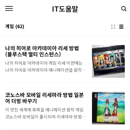
본문 바로가기
IT도움말
게임
(62)
나의 히어로 아카데미아 리세 방법
(블루스택 멀티 인스턴스)
나의 히어로 아카데미아 게임 리세 이번에는
나의 히어로 아카데미아 애니메이션을 원작
IP를 기반으로 제작된 나의 히어로 아카데미
아 게임 리세 방법을 조금 더 편하게 하는 방법
을 찾아내어 정리했습니다. 원작 애니는 5기
코노스바 모바일 리세마라 방법 일본
완결이 난 상태인데, 플레이 해보니 원작 스토
어 더빙 바꾸기
리를 그대로 따라가는 것은 아닌것 같고 세계
이 멋진 세계에 축복을 애니메이션 원작 게임
관과 캐릭터를 가져온 수집형 스킬 콤보 액션
코노스바 모바일이 출시되어 리세마라 방법을
게임이라는 느낌을 받았습니다. 나의 히어로
정리하였습니다. 리세마라가 다른 모바일 게
아카데미아 리세는 모바일이 아닌 블루스택으