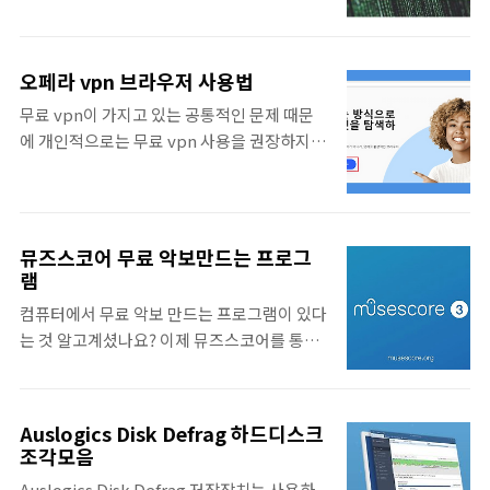
는 오다시티 공식페이지에서 ..
AES 256bit 암호화 알고리즘 및 SHA 512bit
움이 없습니다. 하지만 동영상 편집이 필요하
해시 알고리즘을 적용하여 보안에 강력합니
거나, 용량, 호환성 문제 등등 다른 이유 때문에
다. 그렇기 때문에 암호화할 때 사용했던 패스
mp4 파일로 변환해야될 필요성이 커집니다.
오페라 vpn 브라우저 사용법
워드를 분실하면 복호화가 불가능합니다. 보
MP4 파일은 거의 모든기기에서 재생할 수 있
무료 vpn이 가지고 있는 공통적인 문제 때문
통은 압축 프로그램을 사용하여 암호를 거는
기 때문에 우리에게 익숙한 동영상 파일 형식
에 개인적으로는 무료 vpn 사용을 권장하지
것이 쉬운 방법인데요. 이지크립트로 암호화
이죠. 그렇기 때문에 mp4 파일로 변환이..
않습니다. 이번에 소개해드릴 브라우저는 역
된 파일은 ezc 확장자로 저장됩니다. 그래서
사도 오래되었고 익스플로러 대안으로 주목받
이지크립트로 암호화한 파일은 다른 프로그램
으며 가볍고 빠른 브라우저라서 나름 인기가
으로 복호화 하는 것도 불가능합니다. 이지크
많았으나, 2016년 중국에 인수된 오페라 브라
립트 2.4 다운로드 이지크립트 구버전은 버그
뮤즈스코어 무료 악보만드는 프로그
우저 입니다. 웹브라우저 점유율은 낮은편이
램
와 호환성 문제로 최신버전인 이지크립트 2.4
지만, 무제한으로 사용할 수 있는 무료 vpn 이
버전 사용을 권장합니다. 이지크립트 최신 버
컴퓨터에서 무료 악보 만드는 프로그램이 있다
내장되었다는 것이 큰 이유로 생각됩니다. 그
전은 아래 네이버자료실에서 쉽게 받을 수 있
는 것 알고계셨나요? 이제 뮤즈스코어를 통해
래서 오페라 다운로드부터 vpn사용법까지 간
습니다...
서 필요한 악보를 직접 만들 수 있기 때문에 비
단하게 정리해드리겠습니다. 또한, 크로미움
싼 악보 프로그램을 구매할 필요가 없습니다.
기반의 브라우저이므로, 대부분의 크롬 확장
쉽고 간편하게 악보를 제작할 수 있기 때문에
프로그램이 호환됩니다. 간단한 인터페이스를
Auslogics Disk Defrag 하드디스크
홈페이지의 튜토리얼만 참고하셔도 많은 도움
조각모음
기반으로 사이드바에는 페이스북 메신저, 왓
이 될 거라 생각되네요. 또한 다양한 포맷의 파
츠앱, 인스타그램 같은 SNS 기능이 포함되어
Auslogics Disk Defrag 저장장치는 사용하