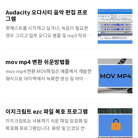
파일만 열어보는 것이 목적이라면, 엑셀 뷰어
체험판이 필요할 수 있습니다. 물론 1PC에 30
만으로도 충분하게 됩니다. 학생 및 직장인 이
일 사용기간 제한이 있습니다. 그러면 30일동
Audacity 오다시티 음악 편집 프로
라면 엑셀을 무조건 사용하잖아요? 하지만 마
안 모두 사용했으면 어떻게 하는걸까요? 당연
그램
이크로소프트 오피스 제품군을 사용하지 않고
히 가정용으로 정품 구매를 하는 것이 맞지만,
팟캐스트를 시작하고 싶거나, 녹음이 필요한
가끔 열어보는 정도에 인쇄만 필요한데 마이크
학생 및 직장이 아닌 이상 문서 편집할 일이 거
경우 그리고 일부 오디오 샘플 및 mp3 자르기
로소프트 오피스 정품을 구매하기란 부담스럽
의 없을 거라 생각됩니다. 이럴..
등의 기능이 필요한 프로그램을 찾으시나요?
기 때문에 엑셀 뷰어가 필요한 게 아닌가 싶습
오래전에 출시된 골드웨이브 라는 프로그램이
니다. 이번 포스팅에서는 엑셀뷰어 다운로드
있지만 쉐어웨어로 유료이기 때문에, 대체 프
설치 방법 안내와 온라인 웹 오피스로 xlsx 파
mov mp4 변환 쉬운방법들
로그램으로 무료 오픈소스 오디오 프로그램
일 열기 방법들을 정리해보았습니다. 1. 마이
mov mp4 변환 MOV파일은 애플에서 개발한
Audacity 오다시티를 한번 사용해보는 것은
크로소프트 엑셀 뷰어 먼저, 마이크로소프트
형식으로 아이맥에서 녹화한 영상 및 아이폰에
어떨까요? Audacity 오다시티는 내장 디더링
의 공식 엑셀 뷰어를 다운로드해서 사용하는
서 촬영한 동영상은 mov로 저장됩니다. 그래
이 포함된 최대32비트 384kHz 오디오를 편집
방법입니..
서 애플 제품군인 아이폰, 아이패드, 아이맥에
할 수 있습니다. 오디오 및 트랙을 쉽게 가져올
서는 사용하는데 아무런 지장이 없지만, 그러
수 있으며, 믹싱 및 결합하고 렌더링할 수 있습
나, 윈도우 및 안드로이드 스마트폰에서 MOV
니다. 또한 주파수 응답 분석을 위한 스펙토그
이지크립트 ezc 파일 복호 프로그램
파일을 재생하려고 하면 별도의 플레이어 설치
램 및 스펙트럼보기는 물론 샘플 수준까지 유
이지크립트는 사용하기 쉬운 파일 암호화 및
가 필요합니다. 그래도 단순히 재생을 하려는
연한 편집 기능을 제공합니다. Audacity 오다
복호화 프로그램입니다. 용량 및 인코딩 언어
목적이면, 동영상 플레이어 하나 괜찮은 것을
시티 다운로드 Audacity 오다시티 다운로드
에 상관없이 모든 파일에 대한 암복호화로,
설치해주면 mov 파일 재생하는데는 큰 어려