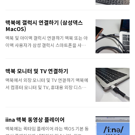
Cmd + 5 맥 OS 모하비 이상부터..
하는 방법은 부트캠프 및 페러럴즈 2가지 방법
파티션 용량을 잘 못 지정했건, 부트캠프 영역
으로 가능합니다. 부트캠프는 멀티부팅 방식
의 윈도우가 작동하지 않는다면 부트캠프 영역
으로 윈도우를 구동할 수 있는 파티션을 나눠
을 삭제하고, 다시 설치하는 방식으로 하면됩
맥북에 갤럭시 연결하기 (삼성덱스
서 구동하는 방식이며, 페러럴즈는 맥OS 상태
MacOS)
니다. 부트캠프 윈도우 삭제 부트캠프 윈도우
에서 가상으로 윈도우를 구동하는 방식입니
삭제를 하면 윈도우 영역에 있던 모든 자료가
맥북 및 아이맥 갤럭시 연결하기 맥북 또는 아
다. 둘 중에 무엇이 더 좋냐기 보다는, 멀티부팅
지워지므로, 부트캠프 영역을 삭제 하기전에
이맥 사용자가 삼성 갤럭시 스마트폰을 사용하
방식과 가상머신 구동 방식의 차이이므로, 본
는 윈도우로 부..
게 되면 파일을 주고 받는데 있어서 아이폰 보
인이 더 편한 것을 사용하면 됩니다. ▶듀얼 부
다 불편함을 느끼게 될 것 입니다. 하지만 어쩔
팅 vs 가상 머신, 선택 방법 기왕 맥북을 구입했
수 없이 맥북에 갤럭시 연결하기를 위해서 이
으면 맥OS를 사용하는 것이 맞지만, 메인으로
맥북 모니터 및 TV 연결하기
제는 삼성덱스 PC버전 덕분에 그나마 조금 수
사용하다보면 이래저래 윈도우가 필요한 상황
맥북에서 외장 모니터 및 TV 연결하기 맥북에
월해졌습니다. 사진 또는 파일을 전송하기 위
이 있습니다. 부트캠프 맥북 윈도우 설치 포스
서 컴퓨터 모니터 및 TV, 휴대용 외장 디스플
해 이렇게 C to C 케이블로 맥북에 갤럭시를
팅에서는 부트캠프를 통한 맥북에 윈도우 설치
레이 같은 다른 디스플레이 장치를 연결하는
연결했는데 윈도우와는 다르게 아무런 반응이
를 진..
방법을 알아보겠습니다. 그럴려면 지금 사용
없어서 당황스러우셨을 겁니다. 삼성덱스 맥
하는 맥북의 포트부터 확인하는 것이 중요합니
os 이전까지 맥북 갤럭시 연결을 위해, 구글에
다. 예를 들어 신형 맥북의 경우 썬더볼트3 포
서 제공하는 Android file transfer 기능을 사
iina 맥북 동영상 플레이어
트를 사용하여 디스플레이를 확장시킬 수 있습
용했지만, 삼성 갤럭시 스마트폰 사용자들은
맥북에는 퀵타임 플레이어 라는 맥OS 기본 동
니다. 썬더볼트3 포트가 있는 맥북의 경우 이
삼성덱스 PC 버전을 사용하면 됩니다. 아래 삼