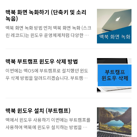
만족할만한 스크린샷을 찍을 수 있습니다. 맥
가 맥OS에서 액세스할 수 있는 항목, 연락할
북 및 아이맥을 사용하면서 스크린샷을 찍어야
수 있는 사람, 어플리케이션, 웹 사이트 등에 사
맥북 화면 녹화하기 (단축키 및 소리
되는 상황이 있습니다. 맥북 캡쳐 단축키는 외
녹음)
용하는 시간을 제한할 수 있으므로 자녀보호의
우기만 하면 간단하지만, 각각 다른 방법으로
역할도 가능합니다. 애플은 사용자가 아이폰
맥북 화면 녹화 방법 먼저 맥북 화면 녹화 (스크
캡쳐되기 때문에 어떤 상황에서 어떤 단축키를
및 아이패드에 활용하는 시간을 조절..
린 레코드)는 윈도우 운영체제처럼 다양한 프
이용해서 화면캡쳐를 해야되는지만 알아두시
로그램이 있지는 않지만, 실제로는 몇 번의 클
면 될 것 같네요. 1. 전체화면 캡쳐 맥북에서 전
릭만으로 간단하게 맥북 화면 녹화가 가능합니
체화면 캡쳐 스크린샷이 필요하다면, 단축키
다. 포스팅에서는 맥OS에서 기본으로 제공하
는 'Shift + Command + 3' 키를 동시에 누르
맥북 부트캠프 윈도우 삭제 방법
는 스크린샷 및 퀵타임 플레이어 두 가지 기능
면 지금 화면에 보이는 것을 전체화면으로 캡
이번에는 맥OS에 부트캠프로 설치했던 윈도
을 사용해서 쉽게 스크린 레코드를 할 수 있는
쳐합니다. 캡쳐가 완료되면 오른쪽 화면 모서
우 삭제 방법을 알려드리겠습니다. 부트캠프
방법을 정리합니다. 두 가지 방법 모두 간단하
리에 축소된 미리보기가 뜨는데 이것을 ..
영역 삭제는 설치할 때보다 간편합니다. 맥OS
므로 별도의 프로그램 설치 없이 곧바로 시작
에서 부트캠프로 윈도우를 설치할 때는 파티션
할 수 있습니다. 먼저 맥OS에서 기본으로 제공
을 나누고 윈도우를 설치하는 과정 때문에 시
하는 스크린샷 기능에 화면 녹화 기능이 포함
간도 오래걸리지만, 삭제는 클릭 몇 번으로 부
되어 있습니다. Launchpad를 실행해서 기타
맥북 윈도우 설치 (부트캠프)
트캠프 영역을 삭제할 수 있더군요. 맥OS 운영
폴더에 보면 스크린샷 앱이 있습니다. 독바에
맥에서 윈도우 사용하기 이번에는 부트캠프를
체제를 사용하는데 적응이 되었고 윈도우가 필
등록해두고 사용해도 되지만, 번거로우니 단
사용하여 맥북에 윈도우 설치하는 방법을 알려
요가 없어졌다면, 부트캠프를 삭제하시는게
축키를 사용하겠습니다. 단축키 : Shift +
드릴게요. 맥북 및 아이맥에서 윈도우를 구동
좋을 것 같습니다. 또는 처음에 부트캠프 영역